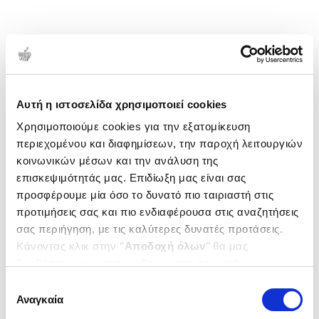
Αυτή η ιστοσελίδα χρησιμοποιεί cookies
Χρησιμοποιούμε cookies για την εξατομίκευση
περιεχομένου και διαφημίσεων, την παροχή λειτουργιών
κοινωνικών μέσων και την ανάλυση της
επισκεψιμότητάς μας. Επιδίωξη μας είναι σας
προσφέρουμε μία όσο το δυνατό πιο ταιριαστή στις
προτιμήσεις σας και πιο ενδιαφέρουσα στις αναζητήσεις
σας περιήγηση, με τις καλύτερες δυνατές προτάσεις.
Κάνοντας κλικ στην ‘’
Αποδοχή όλων
’’ θα μας
βοηθήσετε να ανταποκριθούμε στα παραπάνω.
Μπορείτε επίσης να επεξεργαστείτε ποια cookies σας
Επιλογή
ενδιαφέρουν και να επιλέξετε από τα παρακάτω με την
Αναγκαία
συγκατάθεσης
‘’
Αποδοχή επιλογών
΄΄και να ενημερωθείτε σχετικά με