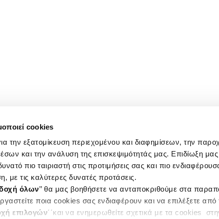
μοποιεί cookies
ια την εξατομίκευση περιεχομένου και διαφημίσεων, την παρο
έσων και την ανάλυση της επισκεψιμότητάς μας. Επιδίωξη μας 
υνατό πιο ταιριαστή στις προτιμήσεις σας και πιο ενδιαφέρουσα
η, με τις καλύτερες δυνατές προτάσεις.
δοχή όλων
’’ θα μας βοηθήσετε να ανταποκριθούμε στα παρα
ργαστείτε ποια cookies σας ενδιαφέρουν και να επιλέξετε από
χή επιλογών
΄΄και να ενημερωθείτε σχετικά με τα cookies στ