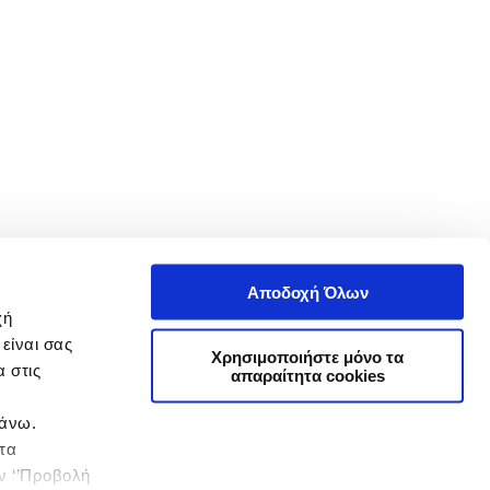
Αποδοχή Όλων
χή
είναι σας
Χρησιμοποιήστε μόνο τα
 στις
απαραίτητα cookies
πάνω.
 τα
ην ‘’Προβολή