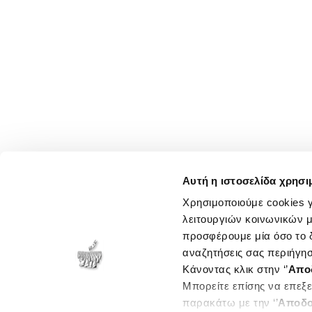
Αυτή η ιστοσελίδα χρησι
Χρησιμοποιούμε cookies γ
λειτουργιών κοινωνικών μ
προσφέρουμε μία όσο το δ
αναζητήσεις σας περιήγησ
Κάνοντας κλικ στην ‘’
Απο
Μπορείτε επίσης να επεξε
παρακάτω με την ‘’
Αποδο