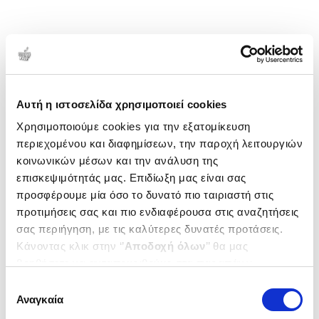
Αυτή η ιστοσελίδα χρησιμοποιεί cookies
Χρησιμοποιούμε cookies για την εξατομίκευση
περιεχομένου και διαφημίσεων, την παροχή λειτουργιών
κοινωνικών μέσων και την ανάλυση της
επισκεψιμότητάς μας. Επιδίωξη μας είναι σας
προσφέρουμε μία όσο το δυνατό πιο ταιριαστή στις
προτιμήσεις σας και πιο ενδιαφέρουσα στις αναζητήσεις
σας περιήγηση, με τις καλύτερες δυνατές προτάσεις.
Κάνοντας κλικ στην ‘’
Αποδοχή όλων
’’ θα μας
βοηθήσετε να ανταποκριθούμε στα παραπάνω.
Μπορείτε επίσης να επεξεργαστείτε ποια cookies σας
Επιλογή
ενδιαφέρουν και να επιλέξετε από τα παρακάτω με την
Αναγκαία
συγκατάθεσης
‘’
Αποδοχή επιλογών
΄΄και να ενημερωθείτε σχετικά με