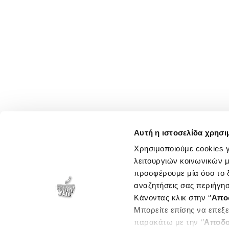
Αυτή η ιστοσελίδα χρησι
Χρησιμοποιούμε cookies γ
λειτουργιών κοινωνικών μ
προσφέρουμε μία όσο το δ
αναζητήσεις σας περιήγησ
Κάνοντας κλικ στην ‘’
Απο
Μπορείτε επίσης να επεξε
παρακάτω με την ‘’
Αποδο