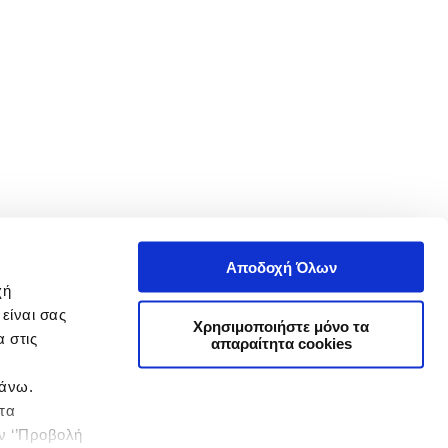
Αποδοχή Όλων
χή
είναι σας
Χρησιμοποιήστε μόνο τα
 στις
απαραίτητα cookies
πάνω.
 τα
ην ‘’Προβολή