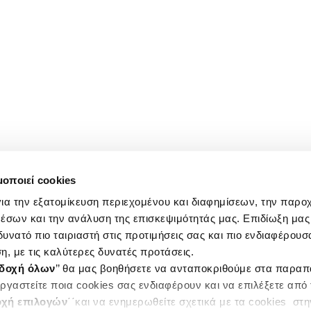
μοποιεί cookies
ια την εξατομίκευση περιεχομένου και διαφημίσεων, την παρο
έσων και την ανάλυση της επισκεψιμότητάς μας. Επιδίωξη μας 
υνατό πιο ταιριαστή στις προτιμήσεις σας και πιο ενδιαφέρουσα
η, με τις καλύτερες δυνατές προτάσεις.
δοχή όλων
’’ θα μας βοηθήσετε να ανταποκριθούμε στα παρα
ργαστείτε ποια cookies σας ενδιαφέρουν και να επιλέξετε από
χή επιλογών
΄΄και να ενημερωθείτε σχετικά με τα cookies στ