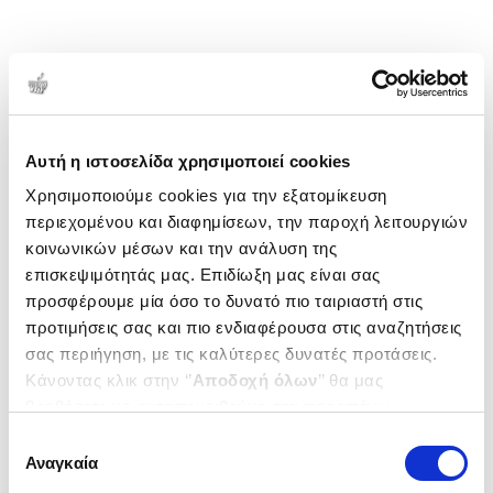
Αυτή η ιστοσελίδα χρησιμοποιεί cookies
Χρησιμοποιούμε cookies για την εξατομίκευση
περιεχομένου και διαφημίσεων, την παροχή λειτουργιών
κοινωνικών μέσων και την ανάλυση της
επισκεψιμότητάς μας. Επιδίωξη μας είναι σας
προσφέρουμε μία όσο το δυνατό πιο ταιριαστή στις
προτιμήσεις σας και πιο ενδιαφέρουσα στις αναζητήσεις
σας περιήγηση, με τις καλύτερες δυνατές προτάσεις.
Κάνοντας κλικ στην ‘’
Αποδοχή όλων
’’ θα μας
βοηθήσετε να ανταποκριθούμε στα παραπάνω.
Μπορείτε επίσης να επεξεργαστείτε ποια cookies σας
Επιλογή
ενδιαφέρουν και να επιλέξετε από τα παρακάτω με την
Αναγκαία
συγκατάθεσης
‘’
Αποδοχή επιλογών
΄΄και να ενημερωθείτε σχετικά με