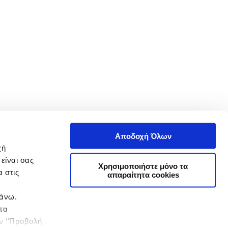
Αποδοχή Όλων
χή
είναι σας
Χρησιμοποιήστε μόνο τα
 στις
απαραίτητα cookies
πάνω.
 τα
ην ‘’Προβολή