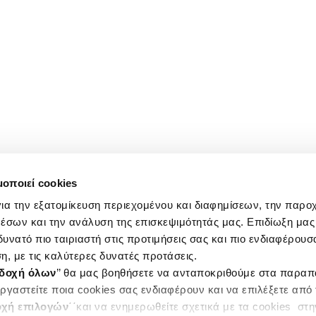
μοποιεί cookies
ια την εξατομίκευση περιεχομένου και διαφημίσεων, την παρο
έσων και την ανάλυση της επισκεψιμότητάς μας. Επιδίωξη μας 
υνατό πιο ταιριαστή στις προτιμήσεις σας και πιο ενδιαφέρουσα
η, με τις καλύτερες δυνατές προτάσεις.
δοχή όλων
’’ θα μας βοηθήσετε να ανταποκριθούμε στα παρα
ργαστείτε ποια cookies σας ενδιαφέρουν και να επιλέξετε από
χή επιλογών
΄΄και να ενημερωθείτε σχετικά με τα cookies στ