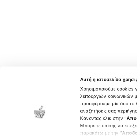
Αυτή η ιστοσελίδα χρησι
Χρησιμοποιούμε cookies γ
λειτουργιών κοινωνικών μ
προσφέρουμε μία όσο το δ
αναζητήσεις σας περιήγησ
Κάνοντας κλικ στην ‘’
Απο
Μπορείτε επίσης να επεξε
παρακάτω με την ‘’
Αποδο