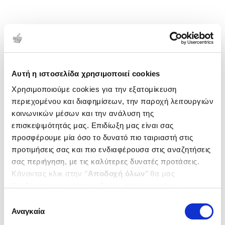
Αυτή η ιστοσελίδα χρησιμοποιεί cookies
Χρησιμοποιούμε cookies για την εξατομίκευση
περιεχομένου και διαφημίσεων, την παροχή λειτουργιών
κοινωνικών μέσων και την ανάλυση της
επισκεψιμότητάς μας. Επιδίωξη μας είναι σας
προσφέρουμε μία όσο το δυνατό πιο ταιριαστή στις
προτιμήσεις σας και πιο ενδιαφέρουσα στις αναζητήσεις
σας περιήγηση, με τις καλύτερες δυνατές προτάσεις.
Κάνοντας κλικ στην ‘’
Αποδοχή όλων
’’ θα μας
βοηθήσετε να ανταποκριθούμε στα παραπάνω.
Μπορείτε επίσης να επεξεργαστείτε ποια cookies σας
Επιλογή
ενδιαφέρουν και να επιλέξετε από τα παρακάτω με την
Αναγκαία
συγκατάθεσης
‘’
Αποδοχή επιλογών
΄΄και να ενημερωθείτε σχετικά με