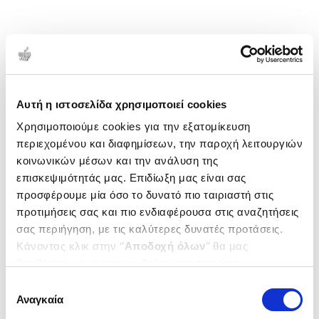
Αυτή η ιστοσελίδα χρησιμοποιεί cookies
Χρησιμοποιούμε cookies για την εξατομίκευση
περιεχομένου και διαφημίσεων, την παροχή λειτουργιών
κοινωνικών μέσων και την ανάλυση της
επισκεψιμότητάς μας. Επιδίωξη μας είναι σας
προσφέρουμε μία όσο το δυνατό πιο ταιριαστή στις
προτιμήσεις σας και πιο ενδιαφέρουσα στις αναζητήσεις
σας περιήγηση, με τις καλύτερες δυνατές προτάσεις.
Κάνοντας κλικ στην ‘’
Αποδοχή όλων
’’ θα μας
βοηθήσετε να ανταποκριθούμε στα παραπάνω.
Μπορείτε επίσης να επεξεργαστείτε ποια cookies σας
Επιλογή
ενδιαφέρουν και να επιλέξετε από τα παρακάτω με την
Αναγκαία
συγκατάθεσης
‘’
Αποδοχή επιλογών
΄΄και να ενημερωθείτε σχετικά με