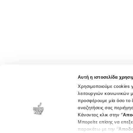
Αυτή η ιστοσελίδα χρησι
Χρησιμοποιούμε cookies γ
λειτουργιών κοινωνικών μ
προσφέρουμε μία όσο το δ
αναζητήσεις σας περιήγησ
Κάνοντας κλικ στην ‘’
Απο
Μπορείτε επίσης να επεξε
παρακάτω με την ‘’
Αποδο