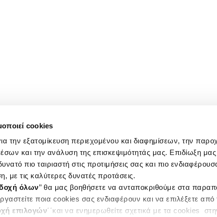
μοποιεί cookies
ια την εξατομίκευση περιεχομένου και διαφημίσεων, την παρο
έσων και την ανάλυση της επισκεψιμότητάς μας. Επιδίωξη μας 
υνατό πιο ταιριαστή στις προτιμήσεις σας και πιο ενδιαφέρουσα
η, με τις καλύτερες δυνατές προτάσεις.
δοχή όλων
’’ θα μας βοηθήσετε να ανταποκριθούμε στα παρα
ργαστείτε ποια cookies σας ενδιαφέρουν και να επιλέξετε από
χή επιλογών
΄΄και να ενημερωθείτε σχετικά με τα cookies στ