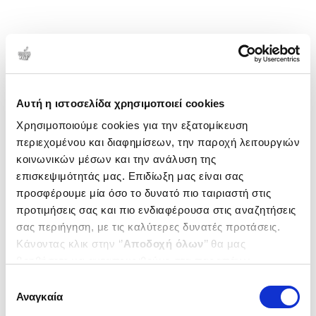
Αυτή η ιστοσελίδα χρησιμοποιεί cookies
Χρησιμοποιούμε cookies για την εξατομίκευση
περιεχομένου και διαφημίσεων, την παροχή λειτουργιών
κοινωνικών μέσων και την ανάλυση της
επισκεψιμότητάς μας. Επιδίωξη μας είναι σας
προσφέρουμε μία όσο το δυνατό πιο ταιριαστή στις
προτιμήσεις σας και πιο ενδιαφέρουσα στις αναζητήσεις
σας περιήγηση, με τις καλύτερες δυνατές προτάσεις.
Κάνοντας κλικ στην ‘’
Αποδοχή όλων
’’ θα μας
βοηθήσετε να ανταποκριθούμε στα παραπάνω.
Μπορείτε επίσης να επεξεργαστείτε ποια cookies σας
Επιλογή
ενδιαφέρουν και να επιλέξετε από τα παρακάτω με την
Αναγκαία
συγκατάθεσης
‘’
Αποδοχή επιλογών
΄΄και να ενημερωθείτε σχετικά με