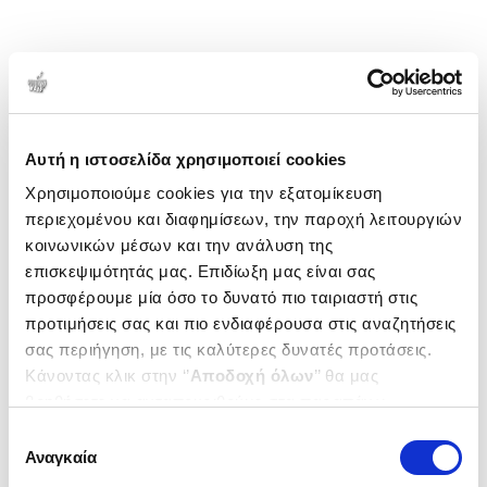
Αυτή η ιστοσελίδα χρησιμοποιεί cookies
Χρησιμοποιούμε cookies για την εξατομίκευση
περιεχομένου και διαφημίσεων, την παροχή λειτουργιών
κοινωνικών μέσων και την ανάλυση της
επισκεψιμότητάς μας. Επιδίωξη μας είναι σας
προσφέρουμε μία όσο το δυνατό πιο ταιριαστή στις
προτιμήσεις σας και πιο ενδιαφέρουσα στις αναζητήσεις
σας περιήγηση, με τις καλύτερες δυνατές προτάσεις.
Κάνοντας κλικ στην ‘’
Αποδοχή όλων
’’ θα μας
βοηθήσετε να ανταποκριθούμε στα παραπάνω.
Μπορείτε επίσης να επεξεργαστείτε ποια cookies σας
Επιλογή
ενδιαφέρουν και να επιλέξετε από τα παρακάτω με την
Αναγκαία
συγκατάθεσης
‘’
Αποδοχή επιλογών
΄΄και να ενημερωθείτε σχετικά με