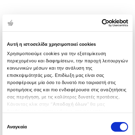
Αυτή η ιστοσελίδα χρησιμοποιεί cookies
Χρησιμοποιούμε cookies για την εξατομίκευση
περιεχομένου και διαφημίσεων, την παροχή λειτουργιών
κοινωνικών μέσων και την ανάλυση της
επισκεψιμότητάς μας. Επιδίωξη μας είναι σας
προσφέρουμε μία όσο το δυνατό πιο ταιριαστή στις
προτιμήσεις σας και πιο ενδιαφέρουσα στις αναζητήσεις
σας περιήγηση, με τις καλύτερες δυνατές προτάσεις.
Κάνοντας κλικ στην ‘’
Αποδοχή όλων
’’ θα μας
βοηθήσετε να ανταποκριθούμε στα παραπάνω.
Μπορείτε επίσης να επεξεργαστείτε ποια cookies σας
Επιλογή
ενδιαφέρουν και να επιλέξετε από τα παρακάτω με την
Αναγκαία
συγκατάθεσης
‘’
Αποδοχή επιλογών
΄΄και να ενημερωθείτε σχετικά με