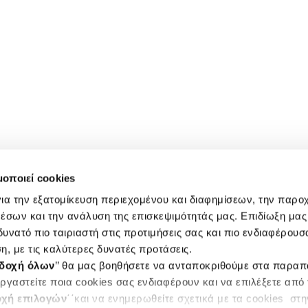
μοποιεί cookies
ια την εξατομίκευση περιεχομένου και διαφημίσεων, την παρο
έσων και την ανάλυση της επισκεψιμότητάς μας. Επιδίωξη μας 
υνατό πιο ταιριαστή στις προτιμήσεις σας και πιο ενδιαφέρουσα
η, με τις καλύτερες δυνατές προτάσεις.
δοχή όλων
’’ θα μας βοηθήσετε να ανταποκριθούμε στα παρα
ργαστείτε ποια cookies σας ενδιαφέρουν και να επιλέξετε από
χή επιλογών
΄΄και να ενημερωθείτε σχετικά με τα cookies στ