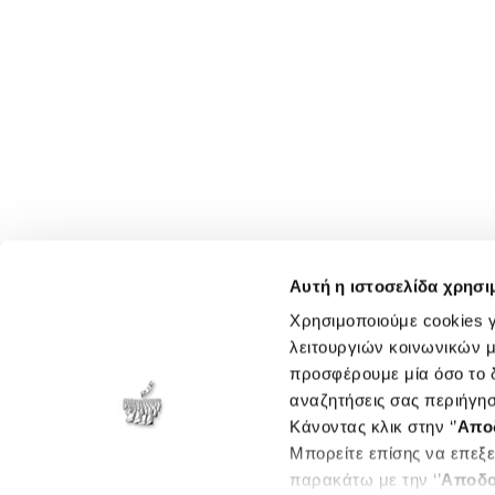
Αυτή η ιστοσελίδα χρησι
Χρησιμοποιούμε cookies γ
λειτουργιών κοινωνικών μ
προσφέρουμε μία όσο το δ
αναζητήσεις σας περιήγησ
Κάνοντας κλικ στην ‘’
Απο
Μπορείτε επίσης να επεξε
παρακάτω με την ‘’
Αποδο