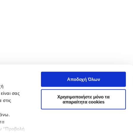
Αποδοχή Όλων
χή
είναι σας
Χρησιμοποιήστε μόνο τα
 στις
απαραίτητα cookies
πάνω.
 τα
ην ‘’Προβολή