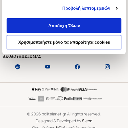
Προβολή λεπτομερειών
Ασκληπιού 1-3, Αθήνα 106 79
Δευτέρα - Παρασκευή 09:00-21:00
Αποδοχή Όλων
Σάββατο 09:00-18:00
Χρήσιμοι Σύνδεσμοι
Χρησιμοποιήστε μόνο τα απαραίτητα cookies
Εξυπηρέτηση Πελατών
ΑΚΟΛΟΥΘΗΣΤΕ ΜΑΣ
©
2026
politeianet.gr All rights reserved.
Designed & Developed by
Sleed
&
Όροι Χρήσης
Πολιτική Απορρήτου