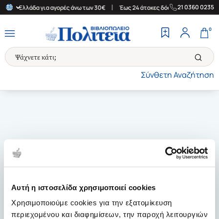
|
|
21 0360 0235
στην Ελλάδα για αγορές άνω των 30€
Έως 24 άτοκες δόσεις
Δωρ
0
Σύνθετη Αναζήτηση
Αυτή η ιστοσελίδα χρησιμοποιεί cookies
Χρησιμοποιούμε cookies για την εξατομίκευση
περιεχομένου και διαφημίσεων, την παροχή λειτουργιών