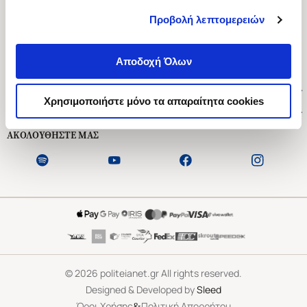
Προβολή λεπτομερειών
Ασκληπιού 1-3, Αθήνα 106 79
Δευτέρα - Παρασκευή 09:00-21:00
Αποδοχή Όλων
Σάββατο 09:00-18:00
Χρήσιμοι Σύνδεσμοι
Χρησιμοποιήστε μόνο τα απαραίτητα cookies
Εξυπηρέτηση Πελατών
ΑΚΟΛΟΥΘΗΣΤΕ ΜΑΣ
©
2026
politeianet.gr All rights reserved.
Designed & Developed by
Sleed
&
Όροι Χρήσης
Πολιτική Απορρήτου