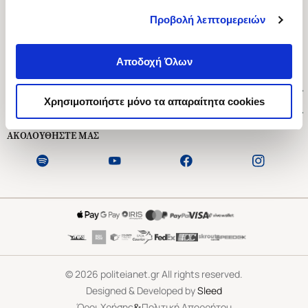
Προβολή λεπτομερειών
Ασκληπιού 1-3, Αθήνα 106 79
Δευτέρα - Παρασκευή 09:00-21:00
Αποδοχή Όλων
Σάββατο 09:00-18:00
Χρήσιμοι Σύνδεσμοι
Χρησιμοποιήστε μόνο τα απαραίτητα cookies
Εξυπηρέτηση Πελατών
ΑΚΟΛΟΥΘΗΣΤΕ ΜΑΣ
©
2026
politeianet.gr All rights reserved.
Designed & Developed by
Sleed
&
Όροι Χρήσης
Πολιτική Απορρήτου