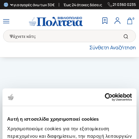
|
|
21 0360 0235
λλάδα για αγορές άνω των 30€
Έως 24 άτοκες δόσεις
Δωρεάν Με
0
Σύνθετη Αναζήτηση
Αυτή η ιστοσελίδα χρησιμοποιεί cookies
Χρησιμοποιούμε cookies για την εξατομίκευση
περιεχομένου και διαφημίσεων, την παροχή λειτουργιών