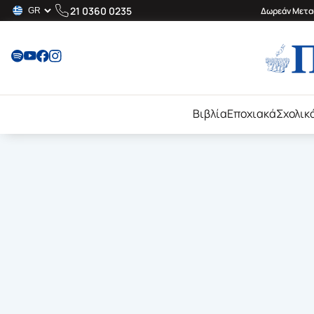
21 0360 0235
Δωρεάν Μεταφ
Βιβλία
Εποχιακά
Σχολικ