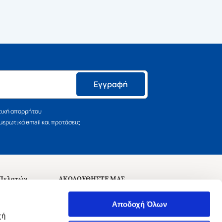
Εγγραφή
τική απορρήτου
ερωτικά email και προτάσεις
 Πελατών
ΑΚΟΛΟΥΘΗΣΤΕ ΜΑΣ
σεις
Αποδοχή Όλων
χή