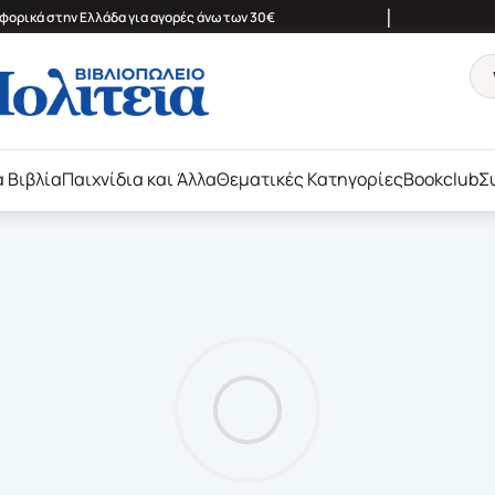
|
ορικά στην Ελλάδα για αγορές άνω των 30€
ά Βιβλία
Παιχνίδια και Άλλα
Θεματικές Κατηγορίες
Bookclub
Σ