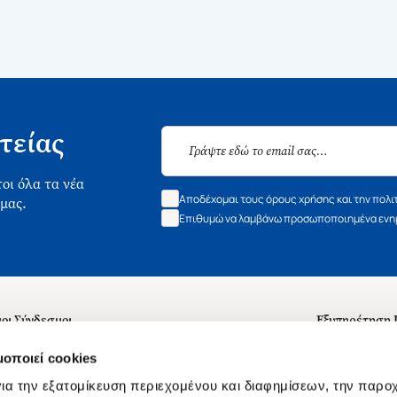
τείας
οι όλα τα νέα
Αποδέχομαι τους όρους χρήσης και την πολι
 μας.
Επιθυμώ να λαμβάνω προσωποποιημένα ενημ
οι Σύνδεσμοι
Εξυπηρέτηση
ά με εμάς
Συχνές ερωτή
μοποιεί cookies
 Εργασίας
Επικοινωνία
ια την εξατομίκευση περιεχομένου και διαφημίσεων, την παρο