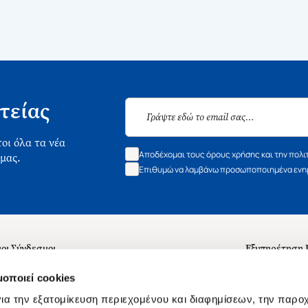
τείας
οι όλα τα νέα
Αποδέχομαι τους όρους χρήσης και την πολι
 μας.
Επιθυμώ να λαμβάνω προσωποποιημένα ενημ
οι Σύνδεσμοι
Εξυπηρέτηση
ά με εμάς
Συχνές ερωτή
μοποιεί cookies
 Εργασίας
Επικοινωνία
ια την εξατομίκευση περιεχομένου και διαφημίσεων, την παρο