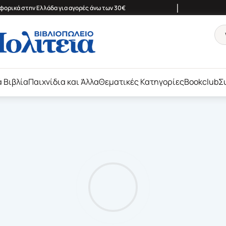
|
ορικά στην Ελλάδα για αγορές άνω των 30€
ά Βιβλία
Παιχνίδια και Άλλα
Θεματικές Κατηγορίες
Bookclub
Σ