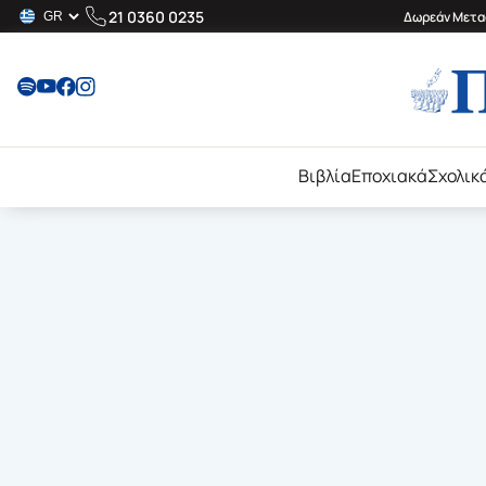
21 0360 0235
Δωρεάν Μεταφ
Βιβλία
Εποχιακά
Σχολικ