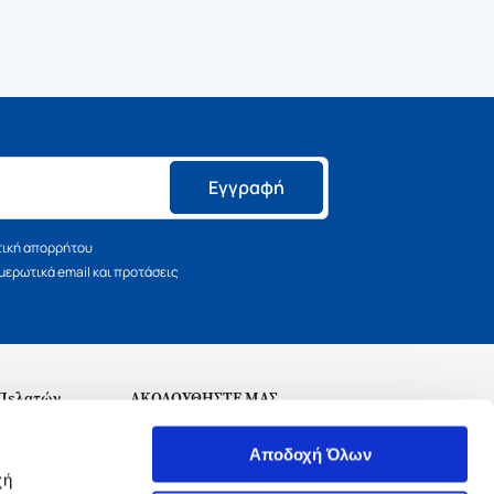
Εγγραφή
τική απορρήτου
ερωτικά email και προτάσεις
 Πελατών
ΑΚΟΛΟΥΘΗΣΤΕ ΜΑΣ
σεις
Αποδοχή Όλων
χή