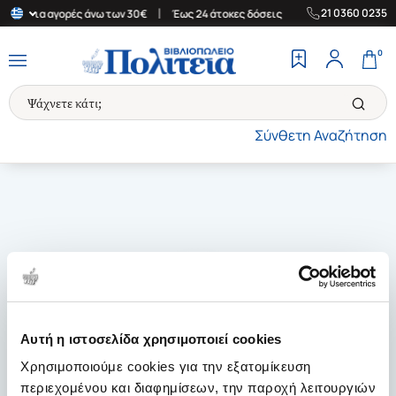
|
|
21 0360 0235
λάδα για αγορές άνω των 30€
Έως 24 άτοκες δόσεις
Δωρεάν Μετ
0
Σύνθετη Αναζήτηση
Αυτή η ιστοσελίδα χρησιμοποιεί cookies
Χρησιμοποιούμε cookies για την εξατομίκευση
περιεχομένου και διαφημίσεων, την παροχή λειτουργιών