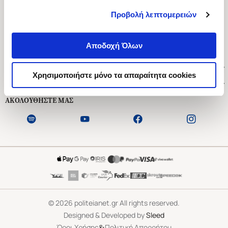
Προβολή λεπτομερειών
Ασκληπιού 1-3, Αθήνα 106 79
Δευτέρα - Παρασκευή 09:00-21:00
Αποδοχή Όλων
Σάββατο 09:00-18:00
Χρήσιμοι Σύνδεσμοι
Χρησιμοποιήστε μόνο τα απαραίτητα cookies
Εξυπηρέτηση Πελατών
ΑΚΟΛΟΥΘΗΣΤΕ ΜΑΣ
©
2026
politeianet.gr All rights reserved.
Designed & Developed by
Sleed
&
Όροι Χρήσης
Πολιτική Απορρήτου