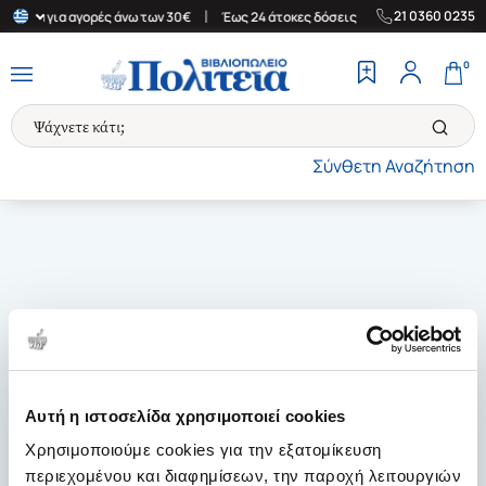
|
|
21 0360 0235
λλάδα για αγορές άνω των 30€
Έως 24 άτοκες δόσεις
Δωρεάν Με
0
Σύνθετη Αναζήτηση
Αυτή η ιστοσελίδα χρησιμοποιεί cookies
Χρησιμοποιούμε cookies για την εξατομίκευση
περιεχομένου και διαφημίσεων, την παροχή λειτουργιών