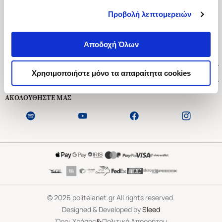
Προβολή λεπτομερειών
Ασκληπιού 1-3, Αθήνα 106 79
Δευτέρα - Παρασκευή 09:00-21:00
Αποδοχή Όλων
Σάββατο 09:00-18:00
Χρήσιμοι Σύνδεσμοι
Χρησιμοποιήστε μόνο τα απαραίτητα cookies
Εξυπηρέτηση Πελατών
ΑΚΟΛΟΥΘΗΣΤΕ ΜΑΣ
©
2026
politeianet.gr All rights reserved.
Designed & Developed by
Sleed
&
Όροι Χρήσης
Πολιτική Απορρήτου