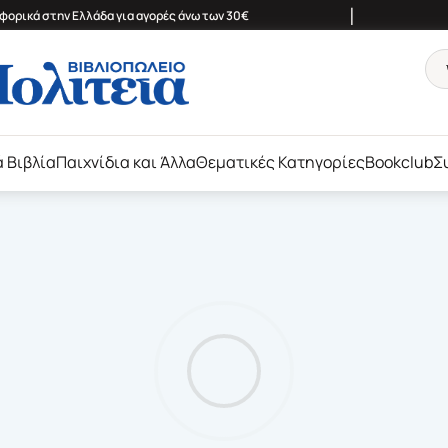
|
ορικά στην Ελλάδα για αγορές άνω των 30€
ά Βιβλία
Παιχνίδια και Άλλα
Θεματικές Κατηγορίες
Bookclub
Σ