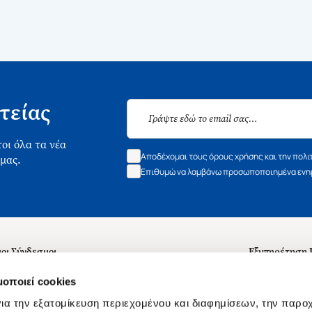
τείας
οι όλα τα νέα
Αποδέχομαι τους όρους χρήσης και την πολι
 μας.
Επιθυμώ να λαμβάνω προσωποποιημένα ενημ
οι Σύνδεσμοι
Εξυπηρέτηση
ά με εμάς
Συχνές ερωτή
μοποιεί cookies
 Εργασίας
Επικοινωνία
ια την εξατομίκευση περιεχομένου και διαφημίσεων, την παρο