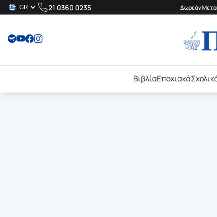
21 0360 0235
Δωρεάν Μεταφ
Βιβλία
Εποχιακά
Σχολικ