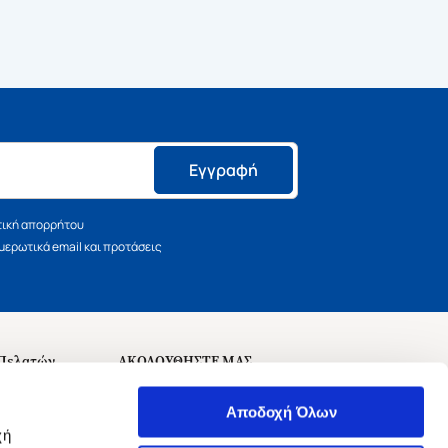
Εγγραφή
τική απορρήτου
ερωτικά email και προτάσεις
 Πελατών
ΑΚΟΛΟΥΘΗΣΤΕ ΜΑΣ
σεις
Αποδοχή Όλων
χή