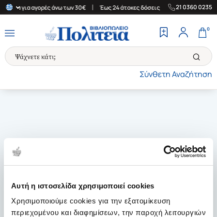
|
|
21 0360 0235
λλάδα για αγορές άνω των 30€
Έως 24 άτοκες δόσεις
Δωρεάν Με
0
Σύνθετη Αναζήτηση
Αυτή η ιστοσελίδα χρησιμοποιεί cookies
Χρησιμοποιούμε cookies για την εξατομίκευση
περιεχομένου και διαφημίσεων, την παροχή λειτουργιών