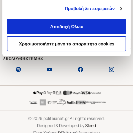
Προβολή λεπτομερειών
Ασκληπιού 1-3, Αθήνα 106 79
Δευτέρα - Παρασκευή 09:00-21:00
Αποδοχή Όλων
Σάββατο 09:00-18:00
Χρήσιμοι Σύνδεσμοι
Χρησιμοποιήστε μόνο τα απαραίτητα cookies
Εξυπηρέτηση Πελατών
ΑΚΟΛΟΥΘΗΣΤΕ ΜΑΣ
©
2026
politeianet.gr All rights reserved.
Designed & Developed by
Sleed
&
Όροι Χρήσης
Πολιτική Απορρήτου