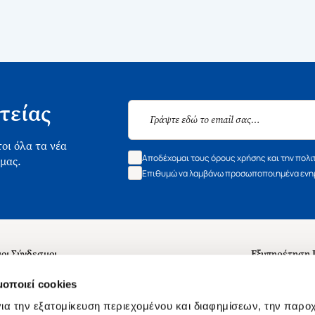
τείας
οι όλα τα νέα
Αποδέχομαι τους όρους χρήσης και την πολι
 μας.
Επιθυμώ να λαμβάνω προσωποποιημένα ενημ
οι Σύνδεσμοι
Εξυπηρέτηση
ά με εμάς
Συχνές ερωτή
μοποιεί cookies
 Εργασίας
Επικοινωνία
ια την εξατομίκευση περιεχομένου και διαφημίσεων, την παρο