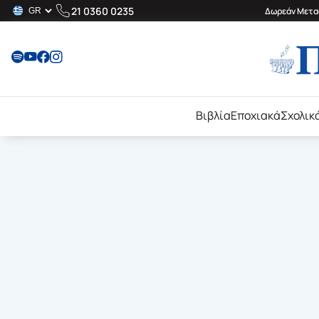
21 0360 0235
Δωρεάν Μεταφ
Βιβλία
Εποχιακά
Σχολικ