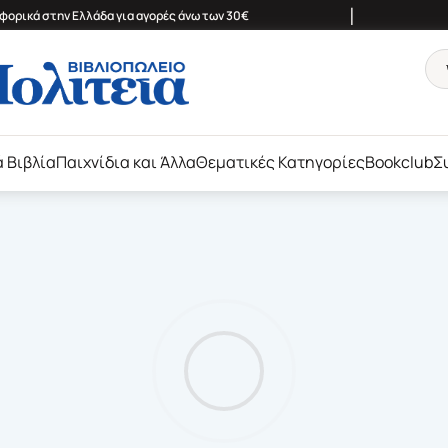
|
ορικά στην Ελλάδα για αγορές άνω των 30€
ά Βιβλία
Παιχνίδια και Άλλα
Θεματικές Κατηγορίες
Bookclub
Σ