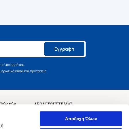
Εγγραφή
τική απορρήτου
ερωτικά email και προτάσεις
 Πελατών
ΑΚΟΛΟΥΘΗΣΤΕ ΜΑΣ
σεις
Αποδοχή Όλων
χή