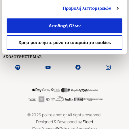
Προβολή λεπτομερειών
Ασκληπιού 1-3, Αθήνα 106 79
Δευτέρα - Παρασκευή 09:00-21:00
Αποδοχή Όλων
Σάββατο 09:00-18:00
Χρήσιμοι Σύνδεσμοι
Χρησιμοποιήστε μόνο τα απαραίτητα cookies
Εξυπηρέτηση Πελατών
ΑΚΟΛΟΥΘΗΣΤΕ ΜΑΣ
©
2026
politeianet.gr All rights reserved.
Designed & Developed by
Sleed
&
Όροι Χρήσης
Πολιτική Απορρήτου