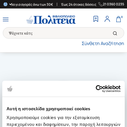
|
|
21 0360 0235
 Ελλάδα για αγορές άνω των 30€
Έως 24 άτοκες δόσεις
Δωρεάν 
0
Σύνθετη Αναζήτηση
Αυτή η ιστοσελίδα χρησιμοποιεί cookies
Χρησιμοποιούμε cookies για την εξατομίκευση
περιεχομένου και διαφημίσεων, την παροχή λειτουργιών