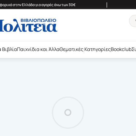
|
ορικά στην Ελλάδα για αγορές άνω των 30€
ά Βιβλία
Παιχνίδια και Άλλα
Θεματικές Κατηγορίες
Bookclub
Σ