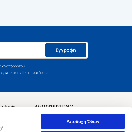
Εγγραφή
τική απορρήτου
ερωτικά email και προτάσεις
 Πελατών
ΑΚΟΛΟΥΘΗΣΤΕ ΜΑΣ
σεις
Αποδοχή Όλων
χή