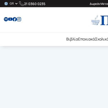
21 0360 0235
Δωρεάν Μεταφ
Βιβλία
Εποχιακά
Σχολικ