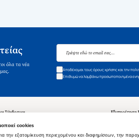
τείας
οι όλα τα νέα
Αποδέχομαι τους όρους χρήσης και την πολι
 μας.
Επιθυμώ να λαμβάνω προσωποποιημένα ενημ
οι Σύνδεσμοι
Εξυπηρέτηση
ά με εμάς
Συχνές ερωτή
μοποιεί cookies
 Εργασίας
Επικοινωνία
ια την εξατομίκευση περιεχομένου και διαφημίσεων, την παρο