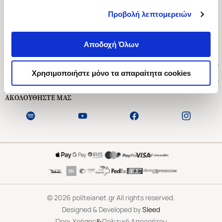
Προβολή λεπτομερειών
Ασκληπιού 1-3, Αθήνα 106 79
Δευτέρα - Παρασκευή 09:00-21:00
Αποδοχή Όλων
Σάββατο 09:00-18:00
Χρήσιμοι Σύνδεσμοι
Χρησιμοποιήστε μόνο τα απαραίτητα cookies
Εξυπηρέτηση Πελατών
ΑΚΟΛΟΥΘΗΣΤΕ ΜΑΣ
©
2026
politeianet.gr All rights reserved.
Designed & Developed by
Sleed
&
Όροι Χρήσης
Πολιτική Απορρήτου