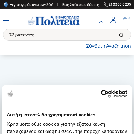
|
|
21 0360 0235
λλάδα για αγορές άνω των 30€
Έως 24 άτοκες δόσεις
Δωρεάν Με
0
Σύνθετη Αναζήτηση
Αυτή η ιστοσελίδα χρησιμοποιεί cookies
Χρησιμοποιούμε cookies για την εξατομίκευση
περιεχομένου και διαφημίσεων, την παροχή λειτουργιών