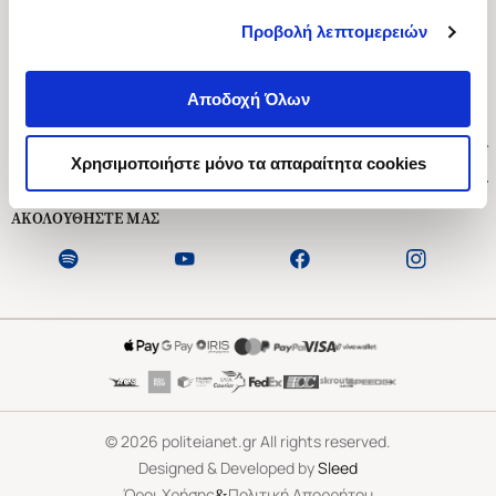
Προβολή λεπτομερειών
Ασκληπιού 1-3, Αθήνα 106 79
Δευτέρα - Παρασκευή 09:00-21:00
Αποδοχή Όλων
Σάββατο 09:00-18:00
Χρήσιμοι Σύνδεσμοι
Χρησιμοποιήστε μόνο τα απαραίτητα cookies
Εξυπηρέτηση Πελατών
ΑΚΟΛΟΥΘΗΣΤΕ ΜΑΣ
©
2026
politeianet.gr All rights reserved.
Designed & Developed by
Sleed
&
Όροι Χρήσης
Πολιτική Απορρήτου