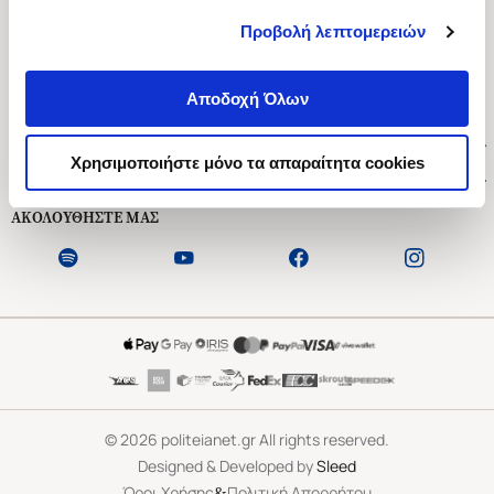
Προβολή λεπτομερειών
Ασκληπιού 1-3, Αθήνα 106 79
Δευτέρα - Παρασκευή 09:00-21:00
Αποδοχή Όλων
Σάββατο 09:00-18:00
Χρήσιμοι Σύνδεσμοι
Χρησιμοποιήστε μόνο τα απαραίτητα cookies
Εξυπηρέτηση Πελατών
ΑΚΟΛΟΥΘΗΣΤΕ ΜΑΣ
©
2026
politeianet.gr All rights reserved.
Designed & Developed by
Sleed
&
Όροι Χρήσης
Πολιτική Απορρήτου