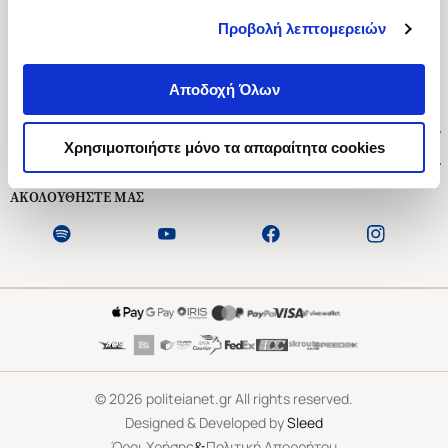
Προβολή λεπτομερειών
Ασκληπιού 1-3, Αθήνα 106 79
Δευτέρα - Παρασκευή 09:00-21:00
Αποδοχή Όλων
Σάββατο 09:00-18:00
Χρήσιμοι Σύνδεσμοι
Χρησιμοποιήστε μόνο τα απαραίτητα cookies
Εξυπηρέτηση Πελατών
ΑΚΟΛΟΥΘΗΣΤΕ ΜΑΣ
©
2026
politeianet.gr All rights reserved.
Designed & Developed by
Sleed
&
Όροι Χρήσης
Πολιτική Απορρήτου