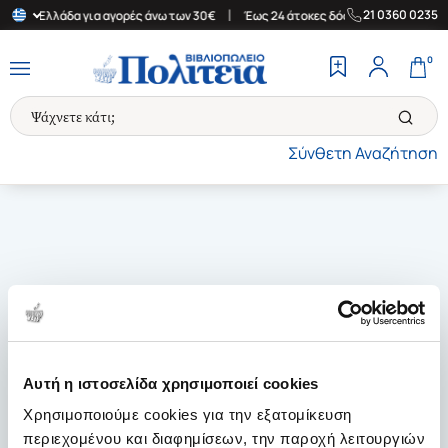
|
|
21 0360 0235
στην Ελλάδα για αγορές άνω των 30€
Έως 24 άτοκες δόσεις
Δωρ
0
Σύνθετη Αναζήτηση
Αυτή η ιστοσελίδα χρησιμοποιεί cookies
Χρησιμοποιούμε cookies για την εξατομίκευση
περιεχομένου και διαφημίσεων, την παροχή λειτουργιών