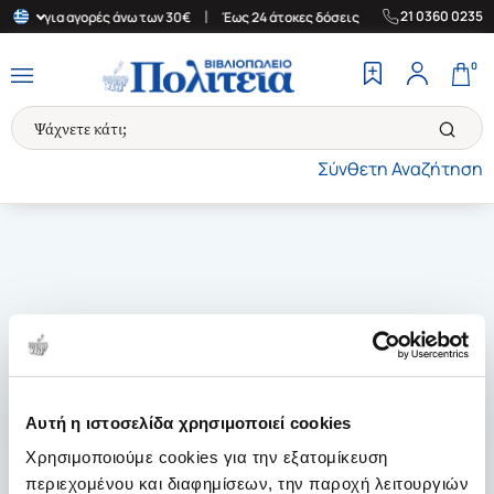
|
|
21 0360 0235
λλάδα για αγορές άνω των 30€
Έως 24 άτοκες δόσεις
Δωρεάν Με
0
Σύνθετη Αναζήτηση
Αυτή η ιστοσελίδα χρησιμοποιεί cookies
Χρησιμοποιούμε cookies για την εξατομίκευση
περιεχομένου και διαφημίσεων, την παροχή λειτουργιών