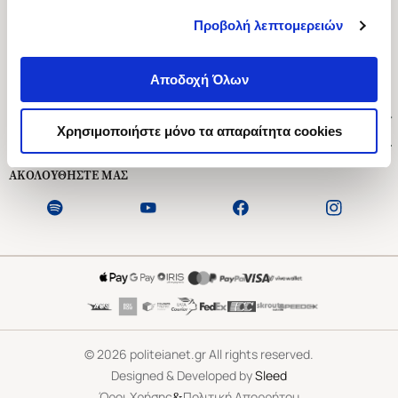
Προβολή λεπτομερειών
Ασκληπιού 1-3, Αθήνα 106 79
Δευτέρα - Παρασκευή 09:00-21:00
Αποδοχή Όλων
Σάββατο 09:00-18:00
Χρήσιμοι Σύνδεσμοι
Χρησιμοποιήστε μόνο τα απαραίτητα cookies
Εξυπηρέτηση Πελατών
ΑΚΟΛΟΥΘΗΣΤΕ ΜΑΣ
©
2026
politeianet.gr All rights reserved.
Designed & Developed by
Sleed
&
Όροι Χρήσης
Πολιτική Απορρήτου