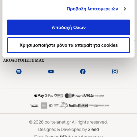
Προβολή λεπτομερειών
Ασκληπιού 1-3, Αθήνα 106 79
Δευτέρα - Παρασκευή 09:00-21:00
Αποδοχή Όλων
Σάββατο 09:00-18:00
Χρήσιμοι Σύνδεσμοι
Χρησιμοποιήστε μόνο τα απαραίτητα cookies
Εξυπηρέτηση Πελατών
ΑΚΟΛΟΥΘΗΣΤΕ ΜΑΣ
©
2026
politeianet.gr All rights reserved.
Designed & Developed by
Sleed
&
Όροι Χρήσης
Πολιτική Απορρήτου