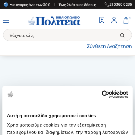
|
|
21 0360 0235
άδα για αγορές άνω των 30€
Έως 24 άτοκες δόσεις
Δωρεάν Μετα
0
Σύνθετη Αναζήτηση
Αυτή η ιστοσελίδα χρησιμοποιεί cookies
Χρησιμοποιούμε cookies για την εξατομίκευση
περιεχομένου και διαφημίσεων, την παροχή λειτουργιών