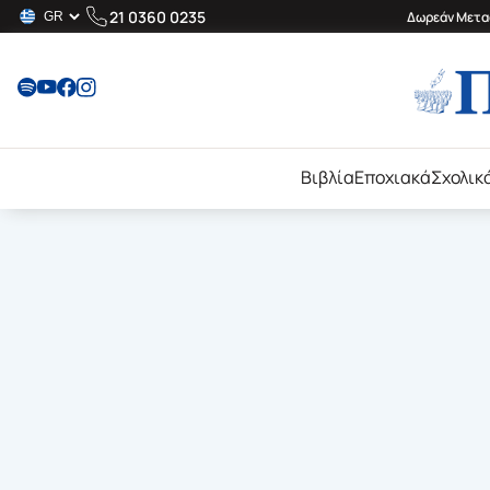
21 0360 0235
Δωρεάν Μεταφ
Βιβλία
Εποχιακά
Σχολικ