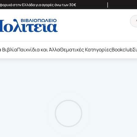
|
ορικά στην Ελλάδα για αγορές άνω των 30€
ά Βιβλία
Παιχνίδια και Άλλα
Θεματικές Κατηγορίες
Bookclub
Σ