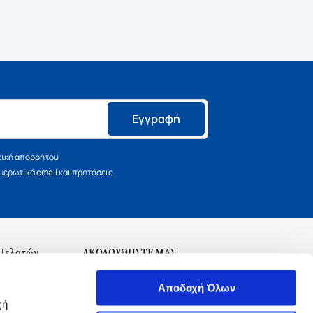
Εγγραφή
τική απορρήτου
ερωτικά email και προτάσεις
 Πελατών
ΑΚΟΛΟΥΘΗΣΤΕ ΜΑΣ
σεις
Αποδοχή Όλων
χή