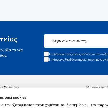
τείας
οι όλα τα νέα
Αποδέχομαι τους όρους χρήσης και την πολι
 μας.
Επιθυμώ να λαμβάνω προσωποποιημένα ενημ
οι Σύνδεσμοι
Εξυπηρέτηση
ά με εμάς
Συχνές ερωτή
μοποιεί cookies
 Εργασίας
Επικοινωνία
ια την εξατομίκευση περιεχομένου και διαφημίσεων, την παρο