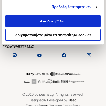
Προβολή λεπτομερειών
Ασκληπιού 1-3, Αθήνα 106 79
Δευτέρα - Παρασκευή 09:00-21:00
Αποδοχή Όλων
Σάββατο 09:00-18:00
Χρήσιμοι Σύνδεσμοι
Χρησιμοποιήστε μόνο τα απαραίτητα cookies
Εξυπηρέτηση Πελατών
ΑΚΟΛΟΥΘΗΣΤΕ ΜΑΣ
©
2026
politeianet.gr All rights reserved.
Designed & Developed by
Sleed
&
Όροι Χρήσης
Πολιτική Απορρήτου