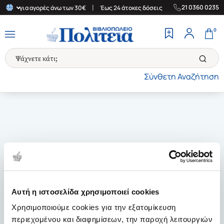
|
|
21 0360 0235
λάδα για αγορές άνω των 30€
Έως 24 άτοκες δόσεις
Δωρεάν Μετ
0
Σύνθετη Αναζήτηση
Αυτή η ιστοσελίδα χρησιμοποιεί cookies
Χρησιμοποιούμε cookies για την εξατομίκευση
περιεχομένου και διαφημίσεων, την παροχή λειτουργιών