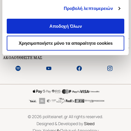
Προβολή λεπτομερειών
Ασκληπιού 1-3, Αθήνα 106 79
Δευτέρα - Παρασκευή 09:00-21:00
Αποδοχή Όλων
Σάββατο 09:00-18:00
Χρήσιμοι Σύνδεσμοι
Χρησιμοποιήστε μόνο τα απαραίτητα cookies
Εξυπηρέτηση Πελατών
ΑΚΟΛΟΥΘΗΣΤΕ ΜΑΣ
©
2026
politeianet.gr All rights reserved.
Designed & Developed by
Sleed
&
Όροι Χρήσης
Πολιτική Απορρήτου