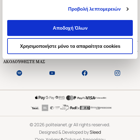
Προβολή λεπτομερειών
Ασκληπιού 1-3, Αθήνα 106 79
Δευτέρα - Παρασκευή 09:00-21:00
Αποδοχή Όλων
Σάββατο 09:00-18:00
Χρήσιμοι Σύνδεσμοι
Χρησιμοποιήστε μόνο τα απαραίτητα cookies
Εξυπηρέτηση Πελατών
ΑΚΟΛΟΥΘΗΣΤΕ ΜΑΣ
©
2026
politeianet.gr All rights reserved.
Designed & Developed by
Sleed
&
Όροι Χρήσης
Πολιτική Απορρήτου