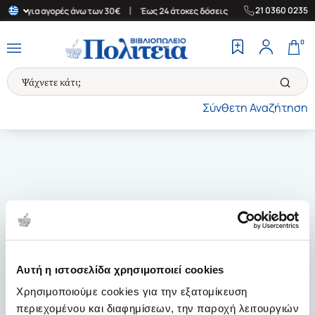
|
|
21 0360 0235
λάδα για αγορές άνω των 30€
Έως 24 άτοκες δόσεις
Δωρεάν Μετ
0
Σύνθετη Αναζήτηση
Αυτή η ιστοσελίδα χρησιμοποιεί cookies
Χρησιμοποιούμε cookies για την εξατομίκευση
περιεχομένου και διαφημίσεων, την παροχή λειτουργιών