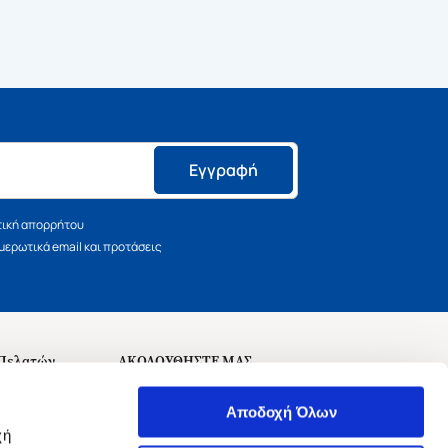
Εγγραφή
τική απορρήτου
ερωτικά email και προτάσεις
 Πελατών
ΑΚΟΛΟΥΘΗΣΤΕ ΜΑΣ
σεις
Αποδοχή Όλων
χή