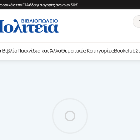
|
ορικά στην Ελλάδα για αγορές άνω των 30€
ά Βιβλία
Παιχνίδια και Άλλα
Θεματικές Κατηγορίες
Bookclub
Σ