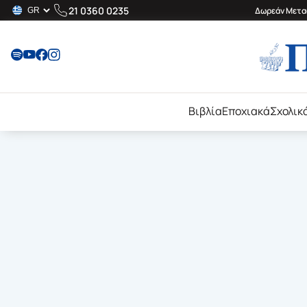
21 0360 0235
Δωρεάν Μεταφ
Βιβλία
Εποχιακά
Σχολικ