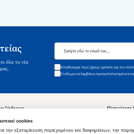
τείας
οι όλα τα νέα
Αποδέχομαι τους όρους χρήσης και την πολι
 μας.
Επιθυμώ να λαμβάνω προσωποποιημένα ενημ
οι Σύνδεσμοι
Εξυπηρέτηση
ά με εμάς
Συχνές ερωτή
μοποιεί cookies
 Εργασίας
Επικοινωνία
ια την εξατομίκευση περιεχομένου και διαφημίσεων, την παρο