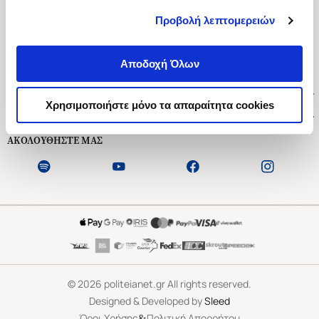
Προβολή λεπτομερειών
Ασκληπιού 1-3, Αθήνα 106 79
Δευτέρα - Παρασκευή 09:00-21:00
Αποδοχή Όλων
Σάββατο 09:00-18:00
Χρήσιμοι Σύνδεσμοι
Χρησιμοποιήστε μόνο τα απαραίτητα cookies
Εξυπηρέτηση Πελατών
ΑΚΟΛΟΥΘΗΣΤΕ ΜΑΣ
©
2026
politeianet.gr All rights reserved.
Designed & Developed by
Sleed
&
Όροι Χρήσης
Πολιτική Απορρήτου