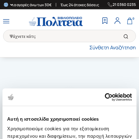
|
|
21 0360 0235
λάδα για αγορές άνω των 30€
Έως 24 άτοκες δόσεις
Δωρεάν Μετ
0
Σύνθετη Αναζήτηση
Αυτή η ιστοσελίδα χρησιμοποιεί cookies
Χρησιμοποιούμε cookies για την εξατομίκευση
περιεχομένου και διαφημίσεων, την παροχή λειτουργιών