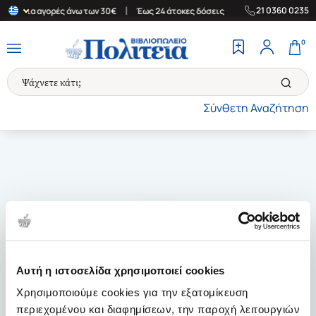
|
|
21 0360 0235
άδα για αγορές άνω των 30€
Έως 24 άτοκες δόσεις
Δωρεάν Μετα
0
Σύνθετη Αναζήτηση
Αυτή η ιστοσελίδα χρησιμοποιεί cookies
Χρησιμοποιούμε cookies για την εξατομίκευση
περιεχομένου και διαφημίσεων, την παροχή λειτουργιών