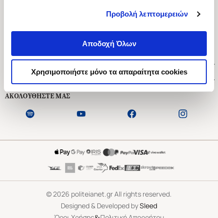
Προβολή λεπτομερειών
Ασκληπιού 1-3, Αθήνα 106 79
Δευτέρα - Παρασκευή 09:00-21:00
Αποδοχή Όλων
Σάββατο 09:00-18:00
Χρήσιμοι Σύνδεσμοι
Χρησιμοποιήστε μόνο τα απαραίτητα cookies
Εξυπηρέτηση Πελατών
ΑΚΟΛΟΥΘΗΣΤΕ ΜΑΣ
©
2026
politeianet.gr All rights reserved.
Designed & Developed by
Sleed
&
Όροι Χρήσης
Πολιτική Απορρήτου