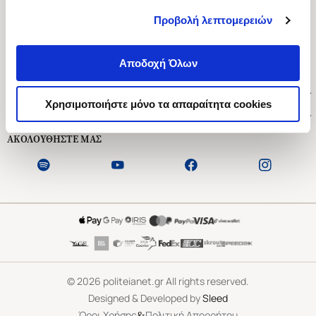
Προβολή λεπτομερειών
Ασκληπιού 1-3, Αθήνα 106 79
Δευτέρα - Παρασκευή 09:00-21:00
Αποδοχή Όλων
Σάββατο 09:00-18:00
Χρήσιμοι Σύνδεσμοι
Χρησιμοποιήστε μόνο τα απαραίτητα cookies
Εξυπηρέτηση Πελατών
ΑΚΟΛΟΥΘΗΣΤΕ ΜΑΣ
©
2026
politeianet.gr All rights reserved.
Designed & Developed by
Sleed
&
Όροι Χρήσης
Πολιτική Απορρήτου