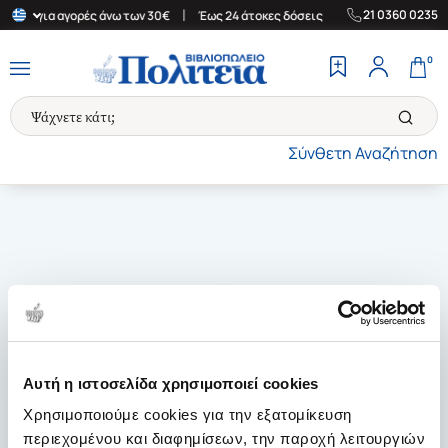
|
|
21 0360 0235
λάδα για αγορές άνω των 30€
Έως 24 άτοκες δόσεις
Δωρεάν Μετ
0
Σύνθετη Αναζήτηση
Αυτή η ιστοσελίδα χρησιμοποιεί cookies
Χρησιμοποιούμε cookies για την εξατομίκευση
περιεχομένου και διαφημίσεων, την παροχή λειτουργιών