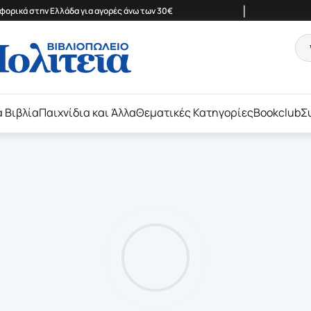
|
ορικά στην Ελλάδα για αγορές άνω των 30€
ά Βιβλία
Παιχνίδια και Άλλα
Θεματικές Κατηγορίες
Bookclub
Σ