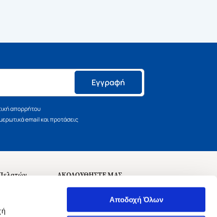
Εγγραφή
τική απορρήτου
ερωτικά email και προτάσεις
 Πελατών
ΑΚΟΛΟΥΘΗΣΤΕ ΜΑΣ
σεις
Αποδοχή Όλων
χή