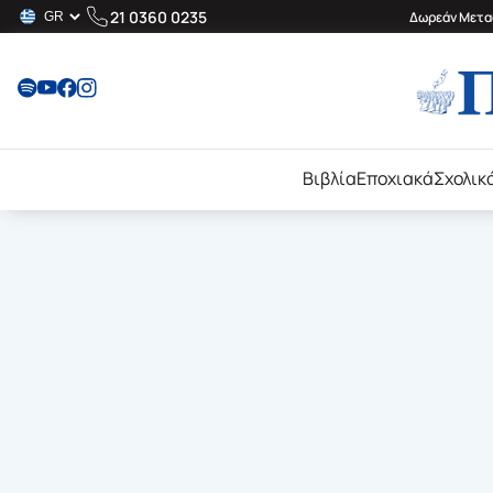
21 0360 0235
Δωρεάν Μεταφ
Βιβλία
Εποχιακά
Σχολικ