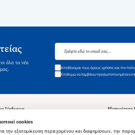
τείας
οι όλα τα νέα
Αποδέχομαι τους όρους χρήσης και την πολι
 μας.
Επιθυμώ να λαμβάνω προσωποποιημένα ενημ
οι Σύνδεσμοι
Εξυπηρέτηση
ά με εμάς
Συχνές ερωτή
μοποιεί cookies
 Εργασίας
Επικοινωνία
ια την εξατομίκευση περιεχομένου και διαφημίσεων, την παρο