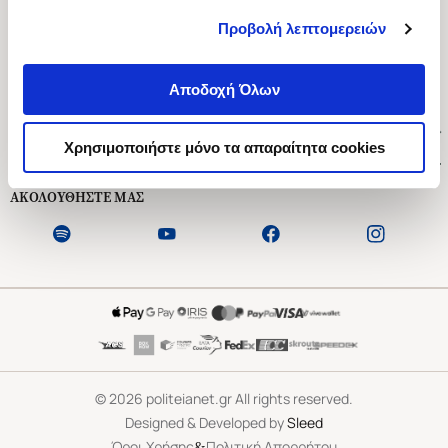
Προβολή λεπτομερειών
Ασκληπιού 1-3, Αθήνα 106 79
Δευτέρα - Παρασκευή 09:00-21:00
Αποδοχή Όλων
Σάββατο 09:00-18:00
Χρήσιμοι Σύνδεσμοι
Χρησιμοποιήστε μόνο τα απαραίτητα cookies
Εξυπηρέτηση Πελατών
ΑΚΟΛΟΥΘΗΣΤΕ ΜΑΣ
©
2026
politeianet.gr All rights reserved.
Designed & Developed by
Sleed
&
Όροι Χρήσης
Πολιτική Απορρήτου