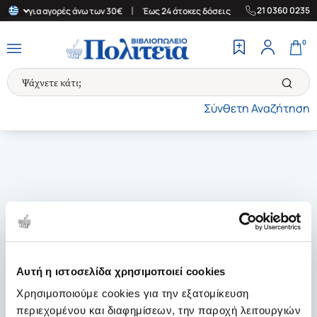
|
|
21 0360 0235
λλάδα για αγορές άνω των 30€
Έως 24 άτοκες δόσεις
Δωρεάν Με
0
Σύνθετη Αναζήτηση
Αυτή η ιστοσελίδα χρησιμοποιεί cookies
Χρησιμοποιούμε cookies για την εξατομίκευση
περιεχομένου και διαφημίσεων, την παροχή λειτουργιών