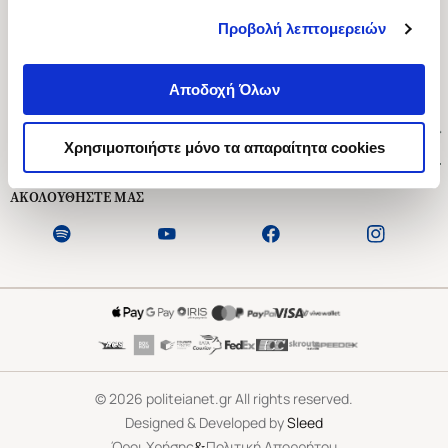
Προβολή λεπτομερειών
Ασκληπιού 1-3, Αθήνα 106 79
Δευτέρα - Παρασκευή 09:00-21:00
Αποδοχή Όλων
Σάββατο 09:00-18:00
Χρήσιμοι Σύνδεσμοι
Χρησιμοποιήστε μόνο τα απαραίτητα cookies
Εξυπηρέτηση Πελατών
ΑΚΟΛΟΥΘΗΣΤΕ ΜΑΣ
©
2026
politeianet.gr All rights reserved.
Designed & Developed by
Sleed
&
Όροι Χρήσης
Πολιτική Απορρήτου