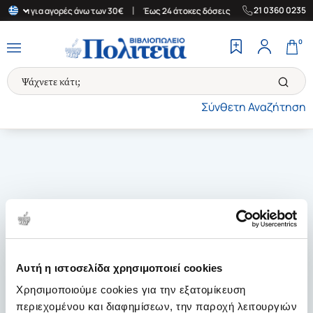
|
|
21 0360 0235
λλάδα για αγορές άνω των 30€
Έως 24 άτοκες δόσεις
Δωρεάν Με
0
Σύνθετη Αναζήτηση
Αυτή η ιστοσελίδα χρησιμοποιεί cookies
Χρησιμοποιούμε cookies για την εξατομίκευση
περιεχομένου και διαφημίσεων, την παροχή λειτουργιών