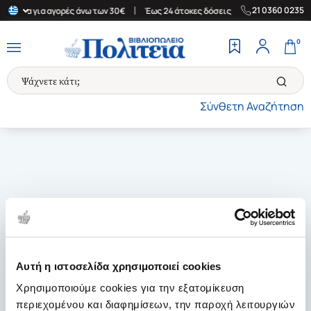
|
|
21 0360 0235
Ελλάδα για αγορές άνω των 30€
Έως 24 άτοκες δόσεις
Δωρεάν Μ
0
Σύνθετη Αναζήτηση
Αυτή η ιστοσελίδα χρησιμοποιεί cookies
Χρησιμοποιούμε cookies για την εξατομίκευση
περιεχομένου και διαφημίσεων, την παροχή λειτουργιών