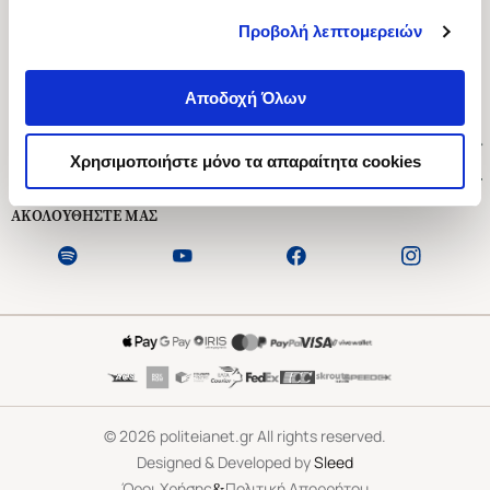
Προβολή λεπτομερειών
Ασκληπιού 1-3, Αθήνα 106 79
Δευτέρα - Παρασκευή 09:00-21:00
Αποδοχή Όλων
Σάββατο 09:00-18:00
Χρήσιμοι Σύνδεσμοι
Χρησιμοποιήστε μόνο τα απαραίτητα cookies
Εξυπηρέτηση Πελατών
ΑΚΟΛΟΥΘΗΣΤΕ ΜΑΣ
©
2026
politeianet.gr All rights reserved.
Designed & Developed by
Sleed
&
Όροι Χρήσης
Πολιτική Απορρήτου