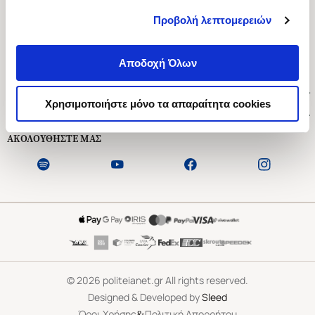
Προβολή λεπτομερειών
Ασκληπιού 1-3, Αθήνα 106 79
Δευτέρα - Παρασκευή 09:00-21:00
Αποδοχή Όλων
Σάββατο 09:00-18:00
Χρήσιμοι Σύνδεσμοι
Χρησιμοποιήστε μόνο τα απαραίτητα cookies
Εξυπηρέτηση Πελατών
ΑΚΟΛΟΥΘΗΣΤΕ ΜΑΣ
©
2026
politeianet.gr All rights reserved.
Designed & Developed by
Sleed
&
Όροι Χρήσης
Πολιτική Απορρήτου