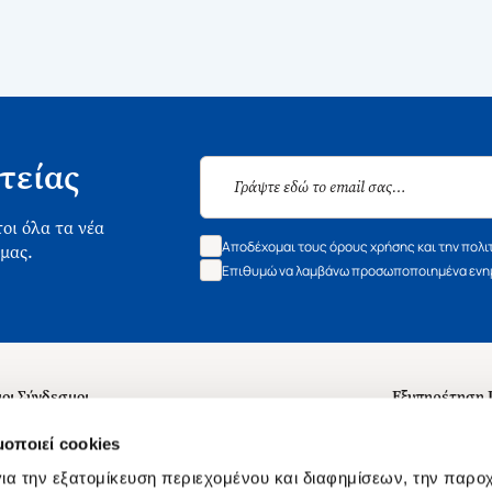
τείας
οι όλα τα νέα
Αποδέχομαι τους όρους χρήσης και την πολι
 μας.
Επιθυμώ να λαμβάνω προσωποποιημένα ενημ
οι Σύνδεσμοι
Εξυπηρέτηση
ά με εμάς
Συχνές ερωτή
μοποιεί cookies
 Εργασίας
Επικοινωνία
ια την εξατομίκευση περιεχομένου και διαφημίσεων, την παρο