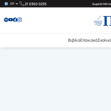
21 0360 0235
Δωρεάν Μεταφ
Βιβλία
Εποχιακά
Σχολικ