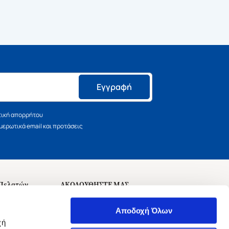
Εγγραφή
τική απορρήτου
ερωτικά email και προτάσεις
 Πελατών
ΑΚΟΛΟΥΘΗΣΤΕ ΜΑΣ
σεις
Αποδοχή Όλων
χή