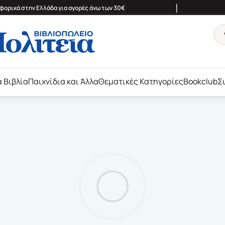
|
ορικά στην Ελλάδα για αγορές άνω των 30€
ά Βιβλία
Παιχνίδια και Άλλα
Θεματικές Κατηγορίες
Bookclub
Σ