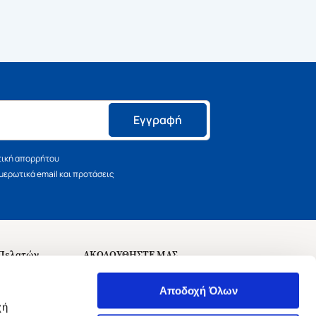
Εγγραφή
τική απορρήτου
ερωτικά email και προτάσεις
 Πελατών
ΑΚΟΛΟΥΘΗΣΤΕ ΜΑΣ
σεις
Αποδοχή Όλων
χή