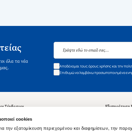
τείας
οι όλα τα νέα
Αποδέχομαι τους όρους χρήσης και την πολι
 μας.
Επιθυμώ να λαμβάνω προσωποποιημένα ενημ
οι Σύνδεσμοι
Εξυπηρέτηση
ά με εμάς
Συχνές ερωτή
μοποιεί cookies
 Εργασίας
Επικοινωνία
ια την εξατομίκευση περιεχομένου και διαφημίσεων, την παρο