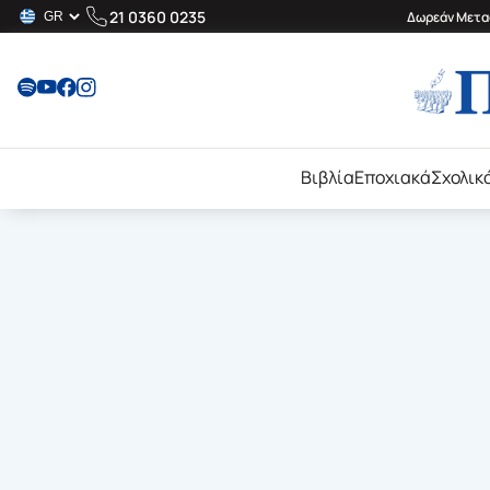
21 0360 0235
Δωρεάν Μεταφ
Βιβλία
Εποχιακά
Σχολικ