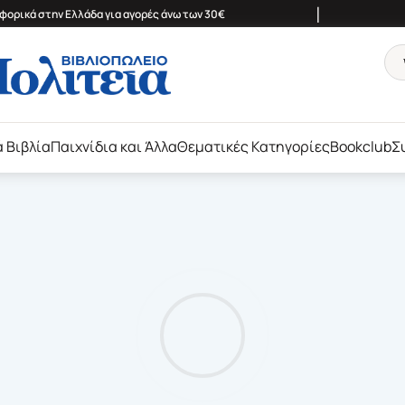
|
ορικά στην Ελλάδα για αγορές άνω των 30€
ά Βιβλία
Παιχνίδια και Άλλα
Θεματικές Κατηγορίες
Bookclub
Σ