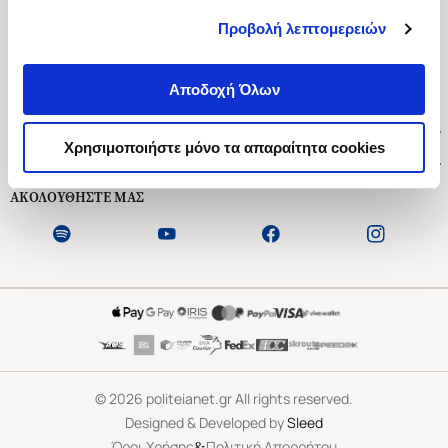
Προβολή λεπτομερειών
Ασκληπιού 1-3, Αθήνα 106 79
Δευτέρα - Παρασκευή 09:00-21:00
Αποδοχή Όλων
Σάββατο 09:00-18:00
Χρήσιμοι Σύνδεσμοι
Χρησιμοποιήστε μόνο τα απαραίτητα cookies
Εξυπηρέτηση Πελατών
ΑΚΟΛΟΥΘΗΣΤΕ ΜΑΣ
©
2026
politeianet.gr All rights reserved.
Designed & Developed by
Sleed
&
Όροι Χρήσης
Πολιτική Απορρήτου