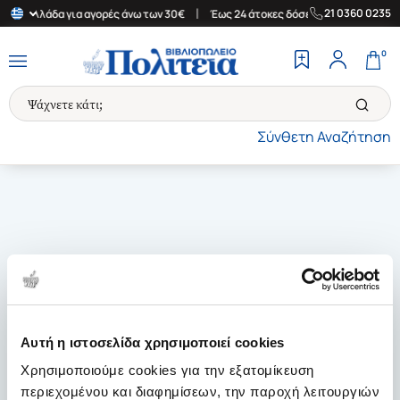
|
|
21 0360 0235
την Ελλάδα για αγορές άνω των 30€
Έως 24 άτοκες δόσεις
Δωρε
0
Σύνθετη Αναζήτηση
Αυτή η ιστοσελίδα χρησιμοποιεί cookies
Χρησιμοποιούμε cookies για την εξατομίκευση
περιεχομένου και διαφημίσεων, την παροχή λειτουργιών