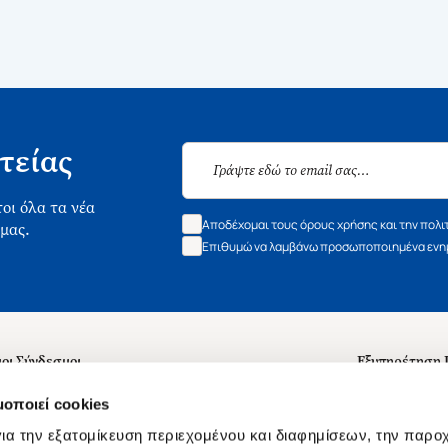
τείας
οι όλα τα νέα
Αποδέχομαι τους όρους χρήσης και την πολι
 μας.
Επιθυμώ να λαμβάνω προσωποποιημένα ενημ
οι Σύνδεσμοι
Εξυπηρέτηση
ά με εμάς
Συχνές ερωτή
μοποιεί cookies
 Εργασίας
Επικοινωνία
ια την εξατομίκευση περιεχομένου και διαφημίσεων, την παρο