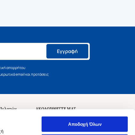
Εγγραφή
τική απορρήτου
ερωτικά email και προτάσεις
 Πελατών
ΑΚΟΛΟΥΘΗΣΤΕ ΜΑΣ
σεις
Αποδοχή Όλων
χή