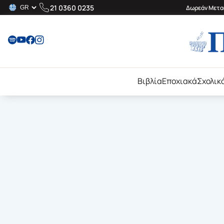
21 0360 0235
Δωρεάν Μεταφ
Βιβλία
Εποχιακά
Σχολικ