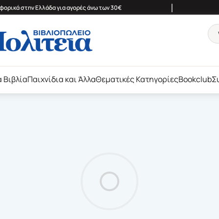
|
ορικά στην Ελλάδα για αγορές άνω των 30€
ά Βιβλία
Παιχνίδια και Άλλα
Θεματικές Κατηγορίες
Bookclub
Σ