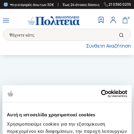
|
|
21 0360 0235
Ελλάδα για αγορές άνω των 30€
Έως 24 άτοκες δόσεις
Δωρεάν Μ
0
Σύνθετη Αναζήτηση
Αυτή η ιστοσελίδα χρησιμοποιεί cookies
Χρησιμοποιούμε cookies για την εξατομίκευση
περιεχομένου και διαφημίσεων, την παροχή λειτουργιών