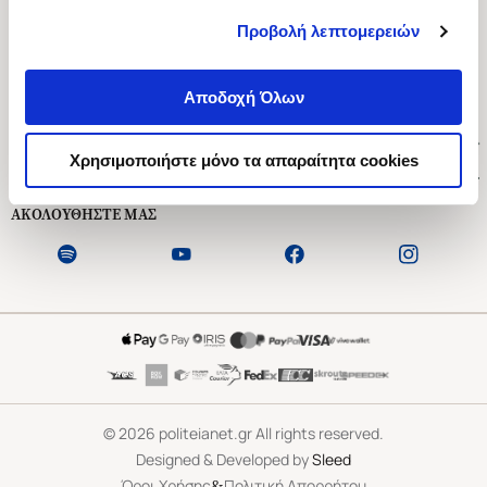
Προβολή λεπτομερειών
Ασκληπιού 1-3, Αθήνα 106 79
Δευτέρα - Παρασκευή 09:00-21:00
Αποδοχή Όλων
Σάββατο 09:00-18:00
Χρήσιμοι Σύνδεσμοι
Χρησιμοποιήστε μόνο τα απαραίτητα cookies
Εξυπηρέτηση Πελατών
ΑΚΟΛΟΥΘΗΣΤΕ ΜΑΣ
©
2026
politeianet.gr All rights reserved.
Designed & Developed by
Sleed
&
Όροι Χρήσης
Πολιτική Απορρήτου