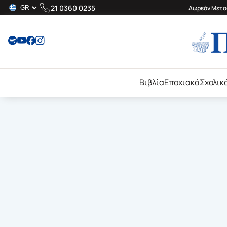
21 0360 0235
Δωρεάν Μεταφ
Βιβλία
Εποχιακά
Σχολικ