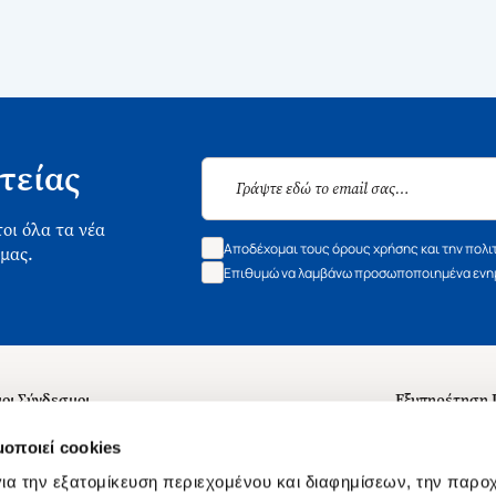
τείας
οι όλα τα νέα
Αποδέχομαι τους όρους χρήσης και την πολι
 μας.
Επιθυμώ να λαμβάνω προσωποποιημένα ενημ
οι Σύνδεσμοι
Εξυπηρέτηση
ά με εμάς
Συχνές ερωτή
μοποιεί cookies
 Εργασίας
Επικοινωνία
ια την εξατομίκευση περιεχομένου και διαφημίσεων, την παρο