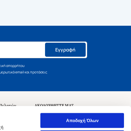
Εγγραφή
τική απορρήτου
ερωτικά email και προτάσεις
 Πελατών
ΑΚΟΛΟΥΘΗΣΤΕ ΜΑΣ
σεις
Αποδοχή Όλων
χή