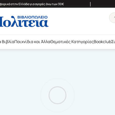
|
ορικά στην Ελλάδα για αγορές άνω των 30€
ά Βιβλία
Παιχνίδια και Άλλα
Θεματικές Κατηγορίες
Bookclub
Σ